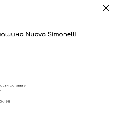
ашина Nuova Simonelli
S
ости оставьте
и
45x498